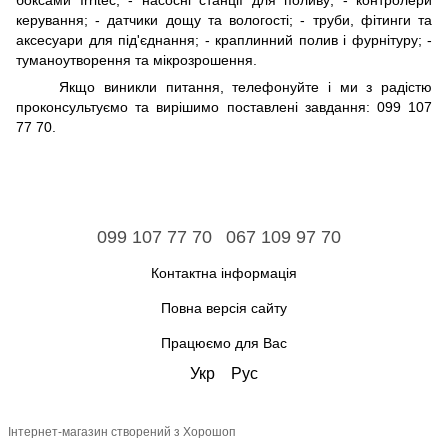
боксами Irritec; - насосні станції для поливу; - контролери
керування; - датчики дощу та вологості; - труби, фітинги та
аксесуари для під'єднання; - краплинний полив і фурнітуру; -
туманоутворення та мікрозрошення.
Якщо виникли питання, телефонуйте і ми з радістю
проконсультуємо та вирішимо поставлені завдання: 099 107
77 70.
099 107 77 70
067 109 97 70
Контактна інформація
Повна версія сайту
Працюємо для Вас
Укр
Рус
Інтернет-магазин створений з Хорошоп