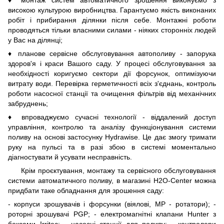
♦ монтаж систем автоматичного зрошення виконуємо з
високою культурою виробництва. Гарантуємо якість виконаних
робіт і прибирання ділянки після себе. Монтажні роботи
проводяться тільки власними силами - ніяких сторонніх людей
у Вас на ділянці;
♦ планове сервісне обслуговування автополиву - запорука
здоров'я і краси Вашого саду. У процесі обслуговування за
необхідності коригуємо сектори дії форсунок, оптимізуючи
витрату води. Перевірка герметичності всіх з'єднань, контроль
роботи насосної станції та очищення фільтрів від механічних
забруднень;
♦ впроваджуємо сучасні технології - віддалений доступ
управління, контролю та аналізу функціонування системи
поливу на основі застосунку Hydrawise. Це дає змогу тримати
руку на пульсі та в разі збою в системі моментально
діагностувати й усувати несправність.
Крім проєктування, монтажу та сервісного обслуговування
системи автоматичного поливу, в магазині H2O-Center можна
придбати таке обладнання для зрошення саду:
- корпуси зрошувачів і форсунки (віялові, MP - ротатори); -
роторні зрошувачі PGP; - електромагнітні клапани Hunter з