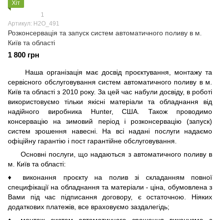
Хіт
1
Артикул: H2О_491
Розконсервація та запуск систем автоматичного поливу в м.
Київ та області
1 800 грн
Наша організація має досвід проєктування, монтажу та
сервісного обслуговування систем автоматичного поливу в м.
Київ та області з 2010 року. За цей час набули досвіду, в роботі
використовуємо тільки якісні матеріали та обладнання від
надійного виробника Hunter, США. Також проводимо
консервацію на зимовий період і розконсервацію (запуск)
систем зрошення навесні. На всі надані послуги надаємо
офіційну гарантію і пост гарантійне обслуговування.
Основні послуги, що надаються з автоматичного поливу в
м. Київ та області:
♦ виконання проєкту на полив зі складанням повної
специфікації на обладнання та матеріали - ціна, обумовлена з
Вами під час підписання договору, є остаточною. Ніяких
додаткових платежів, все враховуємо заздалегідь;