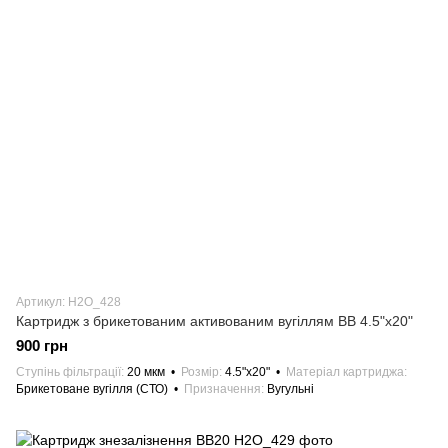
Артикул: H2О_428
Картридж з брикетованим активованим вугіллям ВВ 4.5"х20"
900 грн
Ступінь фільтрації
20 мкм
Розмір
4.5"х20"
Матеріал картриджа
Брикетоване вугілля (СТО)
Призначення
Вугульні