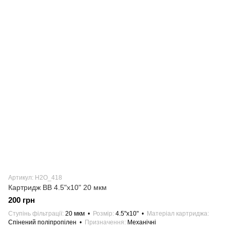
Артикул: H2О_418
Картридж BB 4.5"х10" 20 мкм
200 грн
Ступінь фільтрації
20 мкм
Розмір
4.5"х10"
Матеріал картриджа
Спінений поліпропілен
Призначення
Механічні