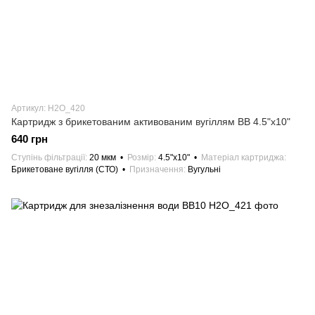
Артикул: H2О_420
Картридж з брикетованим активованим вугіллям ВВ 4.5"х10"
640 грн
Ступінь фільтрації
20 мкм
Розмір
4.5"х10"
Матеріал картриджа
Брикетоване вугілля (СТО)
Призначення
Вугульні