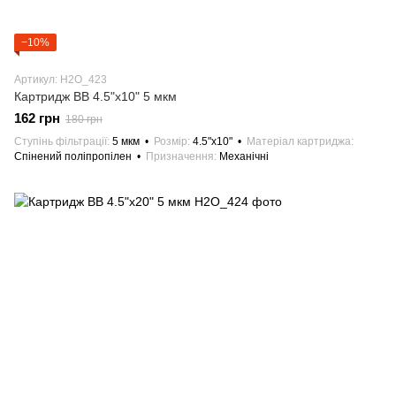
−10%
Артикул: H2О_423
Картридж BB 4.5"х10" 5 мкм
162 грн
180 грн
Ступінь фільтрації
5 мкм
Розмір
4.5"х10"
Матеріал картриджа
Спінений поліпропілен
Призначення
Механічні