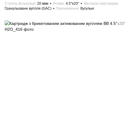
Ступінь фільтрації
20 мкм
Розмір
4.5"х20"
Матеріал картриджа
Гранульоване вугілля (GAC)
Призначення
Вугульні