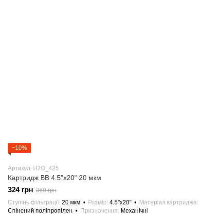
−10%
Артикул: H2О_425
Картридж BB 4.5"х20" 20 мкм
324 грн
360 грн
Ступінь фільтрації
20 мкм
Розмір
4.5"х20"
Матеріал картриджа
Спінений поліпропілен
Призначення
Механічні