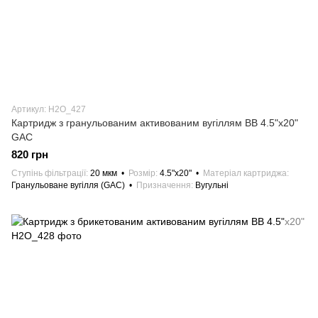
Артикул: H2О_427
Картридж з гранульованим активованим вугіллям ВВ 4.5"х20"
GAC
820 грн
Ступінь фільтрації
20 мкм
Розмір
4.5"х20"
Матеріал картриджа
Гранульоване вугілля (GAC)
Призначення
Вугульні