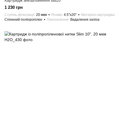
Картридж знезалізнення BB20
1 230 грн
Ступінь фільтрації
20 мкм
Розмір
4.5"х20"
Матеріал картриджа
Спінений поліпропілен
Призначення
Видалення заліза