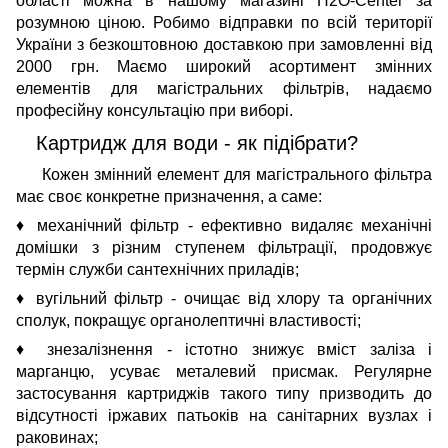
області можна в нашому магазині H2O-Center за
розумною ціною. Робимо відправки по всій території
України з безкоштовною доставкою при замовленні від
2000 грн. Маємо широкий асортимент змінних
елементів для магістральних фільтрів, надаємо
професійну консультацію при виборі.
Картридж для води - як підібрати?
Кожен змінний елемент для магістрального фільтра
має своє конкретне призначення, а саме:
♦ механічний фільтр - ефективно видаляє механічні
домішки з різним ступенем фільтрації, продовжує
термін служби сантехнічних приладів;
♦ вугільний фільтр - очищає від хлору та органічних
сполук, покращує органолептичні властивості;
♦ знезалізнення - істотно знижує вміст заліза і
марганцю, усуває металевий присмак. Регулярне
застосування картриджів такого типу призводить до
відсутності іржавих патьоків на санітарних вузлах і
раковинах;