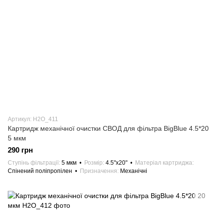
Артикул: H2O_411
Картридж механічної очистки СВОД для фільтра BigBlue 4.5*20
5 мкм
290 грн
Ступінь фільтрації
5 мкм
Розмір
4.5"х20"
Матеріал картриджа
Спінений поліпропілен
Призначення
Механічні