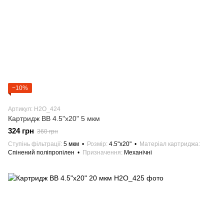
−10%
Артикул: H2О_424
Картридж BB 4.5"х20" 5 мкм
324 грн
360 грн
Ступінь фільтрації
5 мкм
Розмір
4.5"х20"
Матеріал картриджа
Спінений поліпропілен
Призначення
Механічні