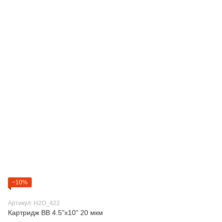
−10%
Артикул: H2O_422
Картридж BB 4.5"х10" 20 мкм