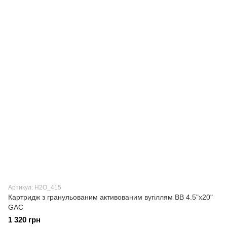
Артикул: H2О_415
Картридж з гранульованим активованим вугіллям ВВ 4.5"х20"
GAC
1 320 грн