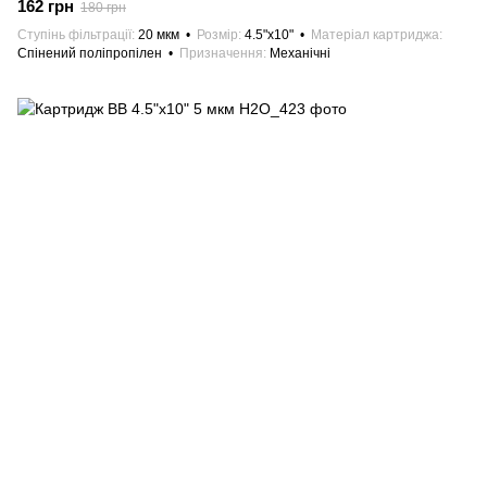
162 грн
180 грн
Ступінь фільтрації
20 мкм
Розмір
4.5"х10"
Матеріал картриджа
Спінений поліпропілен
Призначення
Механічні