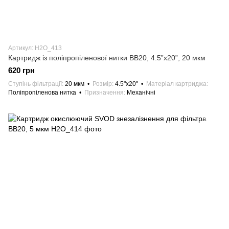
Артикул: H2О_413
Картридж із поліпропіленової нитки ВВ20, 4.5”x20”, 20 мкм
620 грн
Ступінь фільтрації
20 мкм
Розмір
4.5"х20"
Матеріал картриджа
Поліпропіленова нитка
Призначення
Механічні