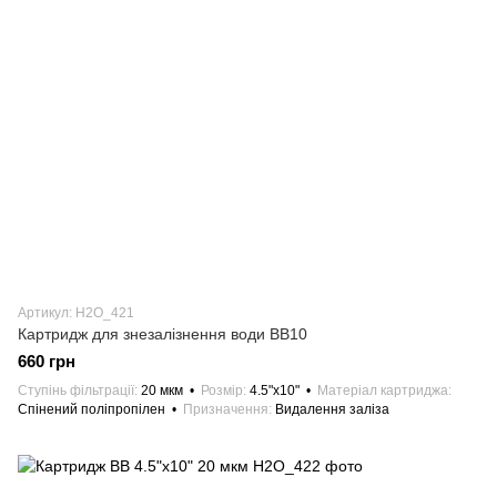
Артикул: H2O_421
Картридж для знезалізнення води ВВ10
660 грн
Ступінь фільтрації
20 мкм
Розмір
4.5"х10"
Матеріал картриджа
Спінений поліпропілен
Призначення
Видалення заліза