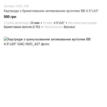
Артикул: H2O_426
Картридж з брикетованим активованим вугіллям ВВ 4.5"х10"
500 грн
Ступінь фільтрації
20 мкм
Розмір
4.5"х10"
Матеріал картриджа
Брикетоване вугілля (СТО)
Призначення
Вугульні