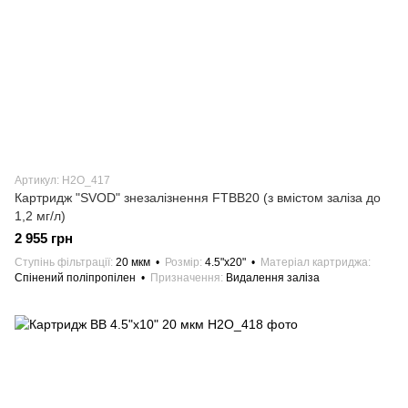
Артикул: H2О_417
Картридж "SVOD" знезалізнення FTBB20 (з вмістом заліза до
1,2 мг/л)
2 955 грн
Ступінь фільтрації
20 мкм
Розмір
4.5"х20"
Матеріал картриджа
Спінений поліпропілен
Призначення
Видалення заліза