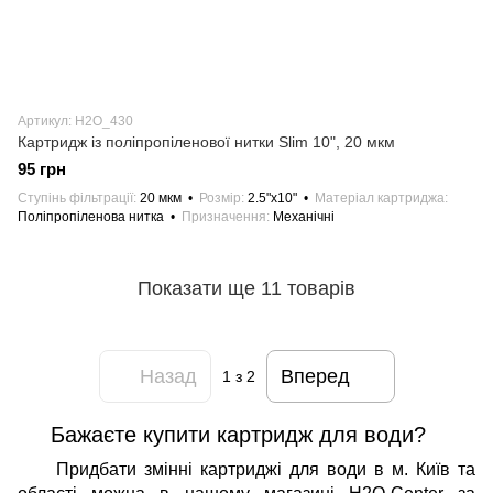
Артикул: H2О_430
Картридж із поліпропіленової нитки Slim 10", 20 мкм
95 грн
Ступінь фільтрації
20 мкм
Розмір
2.5"х10"
Матеріал картриджа
Поліпропіленова нитка
Призначення
Механічні
Показати ще 11 товарів
Назад
Вперед
1
з 2
Бажаєте купити картридж для води?
Придбати змінні картриджі для води в м. Київ та