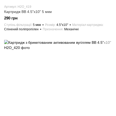
Артикул: H2О_419
Картридж BB 4.5"х10" 5 мкм
290 грн
Ступінь фільтрації
5 мкм
Розмір
4.5"х10"
Матеріал картриджа
Спінений поліпропілен
Призначення
Механічні