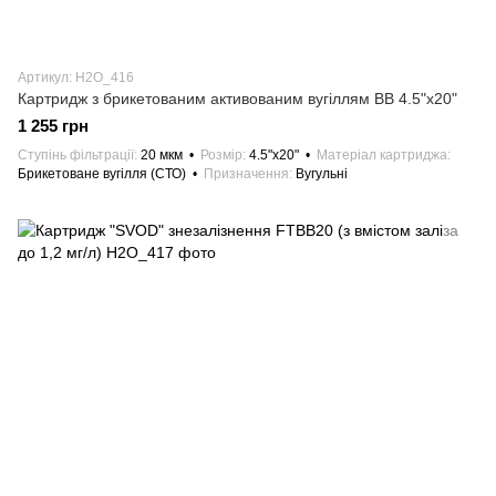
Артикул: H2О_416
Картридж з брикетованим активованим вугіллям ВВ 4.5"х20"
1 255 грн
Ступінь фільтрації
20 мкм
Розмір
4.5"х20"
Матеріал картриджа
Брикетоване вугілля (СТО)
Призначення
Вугульні