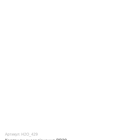
Артикул: H2О_429