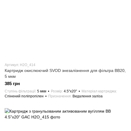
Артикул: H2О_414
Картридж окислюючий SVOD знезалізнення для фільтра ВВ20,
5 мкм
385 грн
Ступінь фільтрації
5 мкм
Розмір
4.5"х20"
Матеріал картриджа
Спінений поліпропілен
Призначення
Видалення заліза