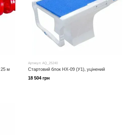
Артикул: AQ_25240
 25 м
Стартовий блок HX-09 (У1), уцінений
18 504 грн