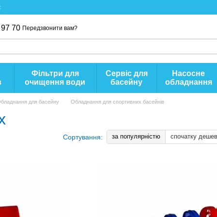
с
 97 70
Передзвонити вам?
Фільтри для
Сервіс для
Насосне
в
очищення води
басейну
обладнання
бладнання для басейну
Обладнання для спортивних басейнів
х
за популярністю
спочатку деше
Сортування: