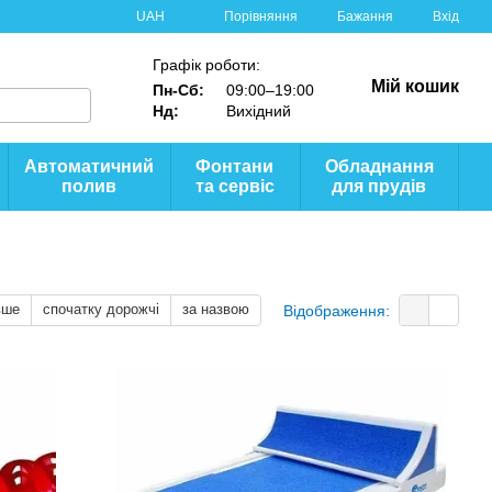
Порівняння
UAH
Бажання
Вхід
Графік роботи:
Мій кошик
Пн-Сб:
09:00–19:00
Нд:
Вихідний
Автоматичний
Фонтани
Обладнання
полив
та сервіс
для прудів
вше
спочатку дорожчі
за назвою
Відображення: