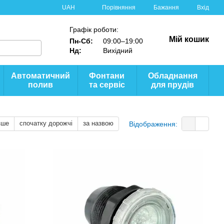
Порівняння
UAH
Бажання
Вхід
Графік роботи:
Мій кошик
Пн-Сб:
09:00–19:00
Нд:
Вихідний
Автоматичний
Фонтани
Обладнання
полив
та сервіс
для прудів
вше
спочатку дорожчі
за назвою
Відображення: