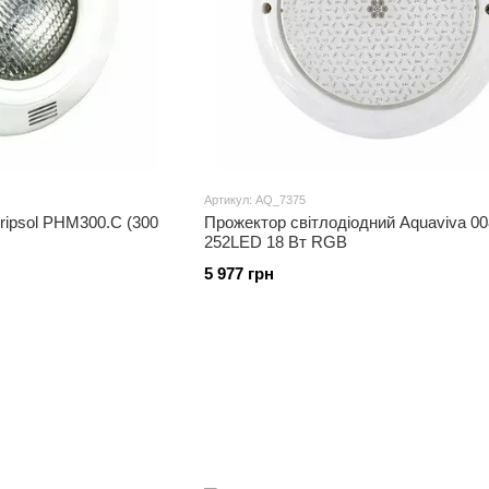
Артикул: AQ_7375
ripsol РНМ300.С (300
Прожектор світлодіодний Aquaviva 00
252LED 18 Вт RGB
5 977 грн