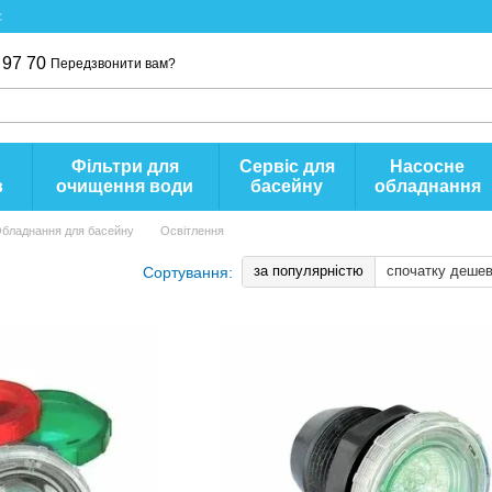
с
 97 70
Передзвонити вам?
Фільтри для
Сервіс для
Насосне
в
очищення води
басейну
обладнання
бладнання для басейну
Освітлення
за популярністю
спочатку деше
Сортування: