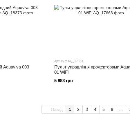
Артикул: AQ_17663
й Aquaviva 003
Пульт управління прожекторами Aqua
01 WiFi
5 888 грн
Назад
1
2
3
4
5
6
...