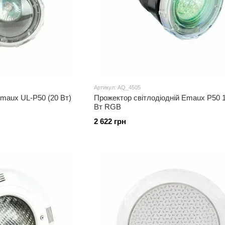
Артикул: AQ_4505
maux UL-P50 (20 Вт)
Прожектор світлодіодній Emaux P50 
Вт RGB
2 622 грн