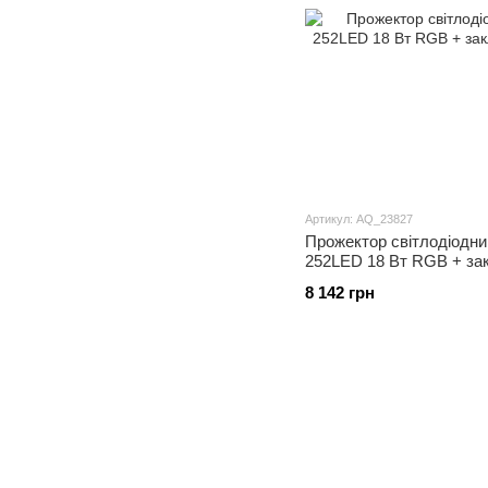
Артикул: AQ_23827
Прожектор світлодіодни
252LED 18 Вт RGB + за
8 142 грн