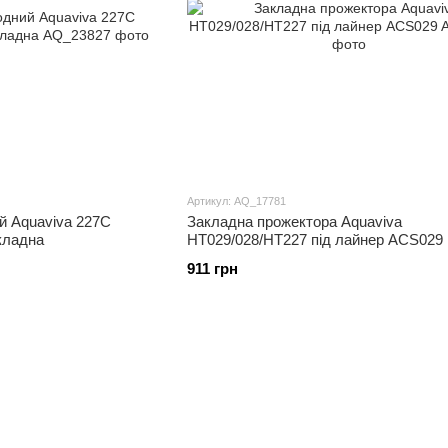
Артикул: AQ_17781
й Aquaviva 227C
Закладна прожектора Aquaviva
кладна
HT029/028/HT227 під лайнер ACS029
911 грн