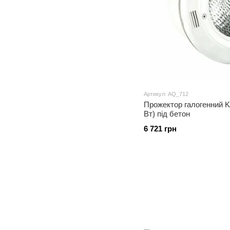
Артикул: AQ_712
Прожектор галогенний K
Вт) під бетон
6 721 грн