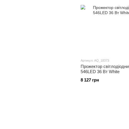
Артикул: AQ_18373
Прожектор світлодіодни
546LED 36 Вт White
8 127 грн