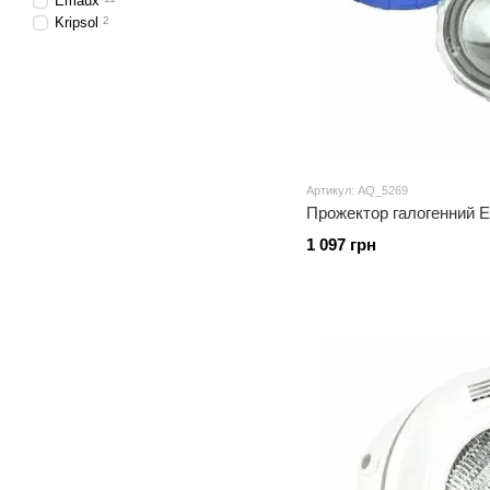
Emaux
Kripsol
2
Артикул: AQ_5269
Прожектор галогенний E
1 097 грн