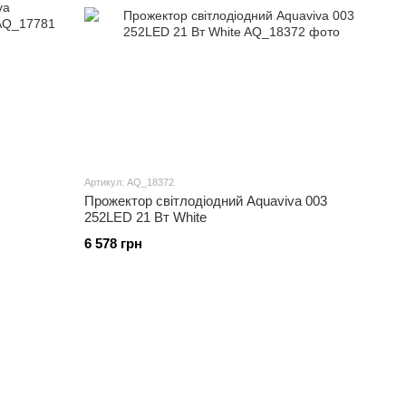
Артикул: AQ_18372
Прожектор світлодіодний Aquaviva 003
252LED 21 Вт White
6 578 грн