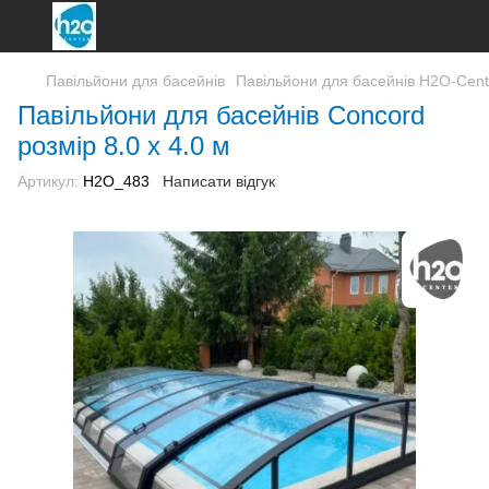
Павільйони для басейнів
Павільйони для басейнів H2O-Cent
Павільйони для басейнів Concord
розмір 8.0 х 4.0 м
Артикул:
H2О_483
Написати відгук