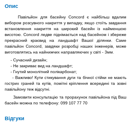
Опис
Павільйон для басейну Concord є найбільш вдалим
вибором розсувного накриття у випадку, якщо стоїть завдання
встановлення накриття на широкий басейн із найменшою
висотою. Concord ледве піднімається над басейном і збереже
прекрасний краєвид на ландшафт Вашої ділянки. Саме
павільйон Concord, завдяки розробці наших інженерів, може
виготовлятись на найнижчих направляючих у світі - 3мм.
- Сучасний дизайн;
- Не закриває вид на ландшафт;
- Гнутий монолітний полікарбонат;
- Важливо! Кути стикування дуги та бічної стійки не мають
гострих граней та кутів, помітні кріплення всередині та зовні
павільйону теж відсутні.
Замовити консультацію та прорахунок павільйона під Ваш
басейн можна по телефону: 099 107 77 70
Відгуки