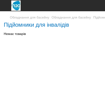
Обладнання для басейну
Обладнання для басейну
Підйомн
Підйомники для інвалідів
Немає товарів