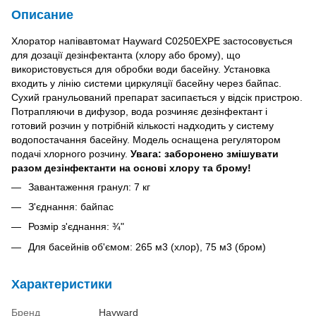
Описание
Хлоратор напівавтомат Hayward C0250EXPE застосовується
для дозації дезінфектанта (хлору або брому), що
використовується для обробки води басейну. Установка
входить у лінію системи циркуляції басейну через байпас.
Сухий гранульований препарат засипається у відсік пристрою.
Потрапляючи в дифузор, вода розчиняє дезінфектант і
готовий розчин у потрібній кількості надходить у систему
водопостачання басейну. Модель оснащена регулятором
подачі хлорного розчину.
Увага: заборонено змішувати
разом дезінфектанти на основі хлору та брому!
Завантаження гранул: 7 кг
З'єднання: байпас
Розмір з'єднання: ¾"
Для басейнів об'ємом: 265 м3 (хлор), 75 м3 (бром)
Характеристики
Бренд
Hayward