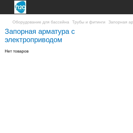
Оборудование для бассейна
Трубы и фитинги
Запорная ар
Запорная арматура с
электроприводом
Нет товаров