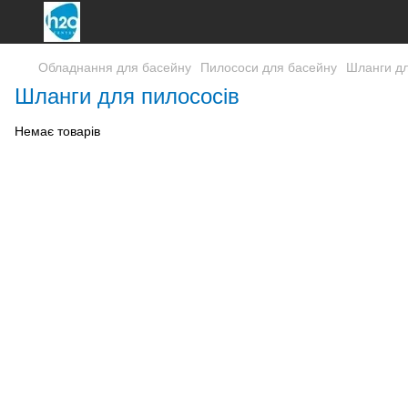
Обладнання для басейну
Пилососи для басейну
Шланги дл
Шланги для пилососів
Немає товарів