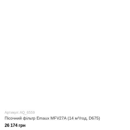
Артикул: AQ_6559
Пісочний фільтр Emaux MFV27А (14 м³/год, D675)
26 174 грн