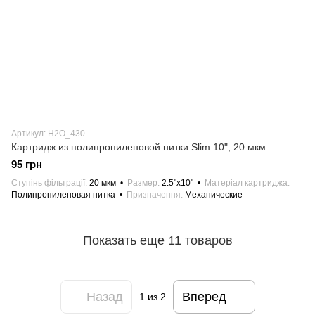
Артикул: H2О_430
Картридж из полипропиленовой нитки Slim 10", 20 мкм
95 грн
Ступінь фільтрації
20 мкм
Размер
2.5"х10"
Матеріал картриджа
Полипропиленовая нитка
Призначення
Механические
Показать еще 11 товаров
Назад
Вперед
1
из 2