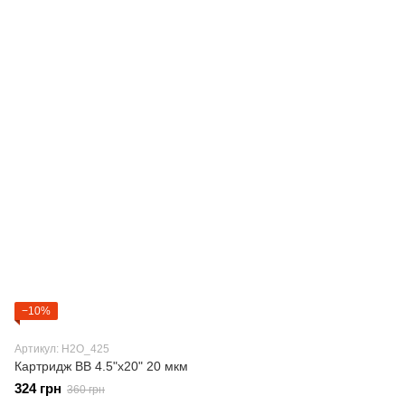
−10%
Артикул: H2О_425
Картридж BB 4.5"х20" 20 мкм
324 грн
360 грн