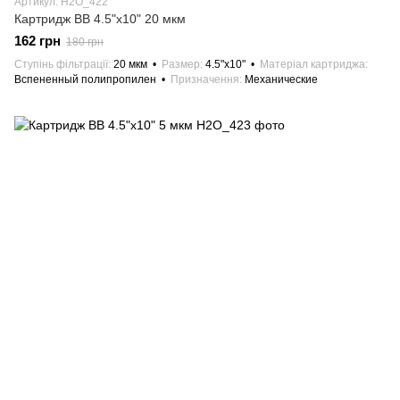
Артикул: H2O_422
Картридж BB 4.5"х10" 20 мкм
162 грн
180 грн
Ступінь фільтрації
20 мкм
Размер
4.5"х10"
Матеріал картриджа
Вспененный полипропилен
Призначення
Механические