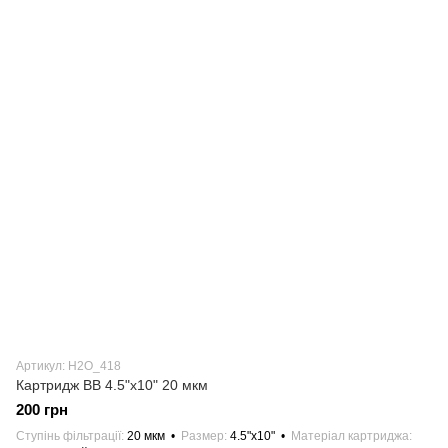
Артикул: H2О_418
Картридж BB 4.5"х10" 20 мкм
200 грн
Ступінь фільтрації
20 мкм
Размер
4.5"х10"
Матеріал картриджа