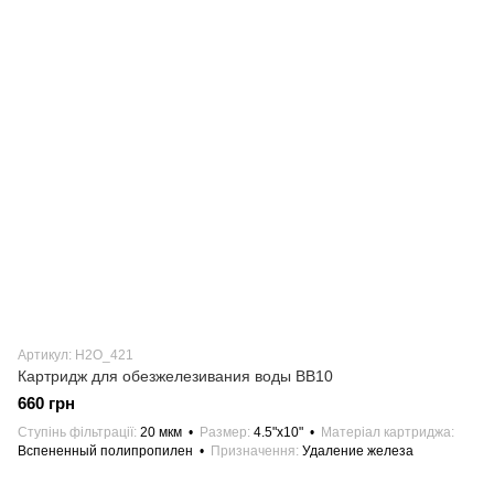
Артикул: H2O_421
Картридж для обезжелезивания воды ВВ10
660 грн
Ступінь фільтрації
20 мкм
Размер
4.5"х10"
Матеріал картриджа
Вспененный полипропилен
Призначення
Удаление железа