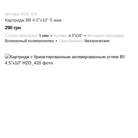
Артикул: H2О_419
Картридж BB 4.5"х10" 5 мкм
290 грн
Ступінь фільтрації
5 мкм
Размер
4.5"х10"
Матеріал картриджа
Вспененный полипропилен
Призначення
Механические