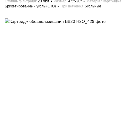
Ступінь фільтрації
20 мкм
Размер
4.5"х20"
Матеріал картриджа
Брикетированный уголь (СТО)
Призначення
Угольные