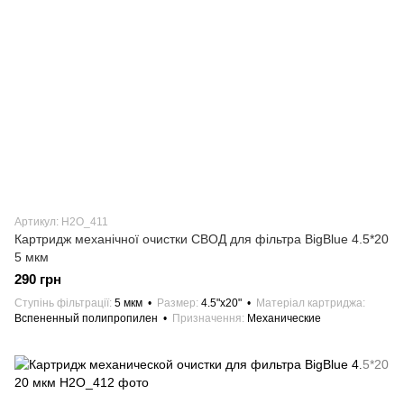
Артикул: H2O_411
Картридж механічної очистки СВОД для фільтра BigBlue 4.5*20
5 мкм
290 грн
Ступінь фільтрації
5 мкм
Размер
4.5"х20"
Матеріал картриджа
Вспененный полипропилен
Призначення
Механические