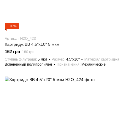
−10%
Артикул: H2О_423
Картридж BB 4.5"х10" 5 мкм
162 грн
180 грн
Ступінь фільтрації
5 мкм
Размер
4.5"х10"
Матеріал картриджа
Вспененный полипропилен
Призначення
Механические