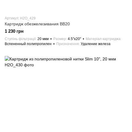
Артикул: H2О_429
Картридж обезжелезивания ВВ20
1 230 грн
Ступінь фільтрації
20 мкм
Размер
4.5"х20"
Матеріал картриджа
Вспененный полипропилен
Призначення
Удаление железа