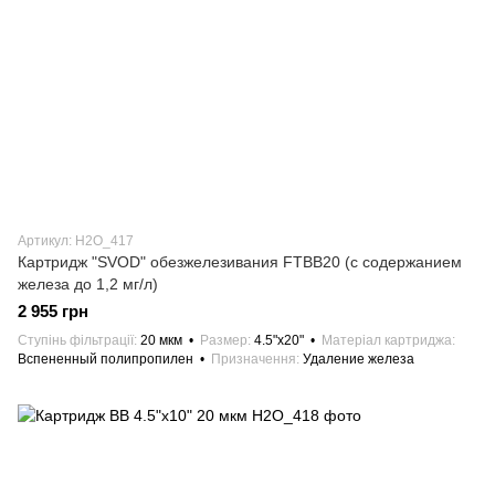
Артикул: H2О_417
Картридж "SVOD" обезжелезивания FTBB20 (с содержанием
железа до 1,2 мг/л)
2 955 грн
Ступінь фільтрації
20 мкм
Размер
4.5"х20"
Матеріал картриджа
Вспененный полипропилен
Призначення
Удаление железа