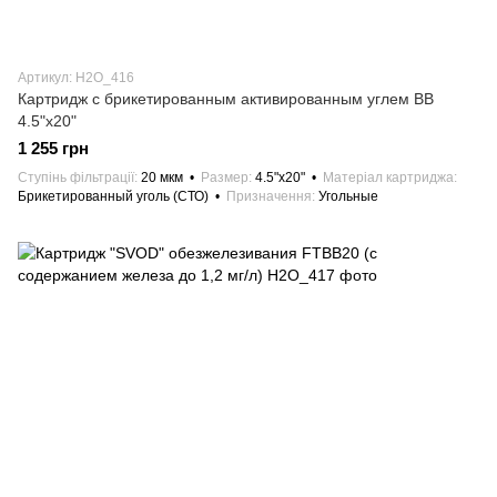
Артикул: H2О_416
Картридж с брикетированным активированным углем ВВ
4.5"х20"
1 255 грн
Ступінь фільтрації
20 мкм
Размер
4.5"х20"
Матеріал картриджа
Брикетированный уголь (СТО)
Призначення
Угольные