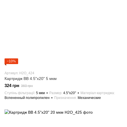
−10%
Артикул: H2О_424
Картридж BB 4.5"х20" 5 мкм
324 грн
360 грн
Ступінь фільтрації
5 мкм
Размер
4.5"х20"
Матеріал картриджа
Вспененный полипропилен
Призначення
Механические