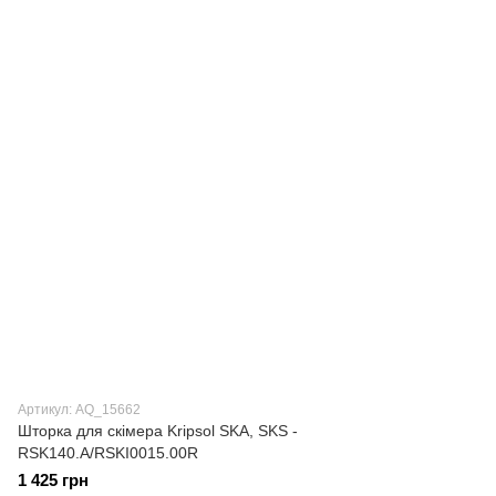
Артикул: AQ_15662
Шторка для скімера Kripsol SKA, SKS -
RSK140.A/RSKI0015.00R
1 425 грн