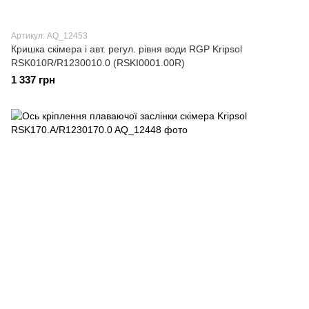
Артикул: AQ_12453
Кришка скімера і авт. регул. рівня води RGP Kripsol
RSK010R/R1230010.0 (RSKI0001.00R)
1 337 грн