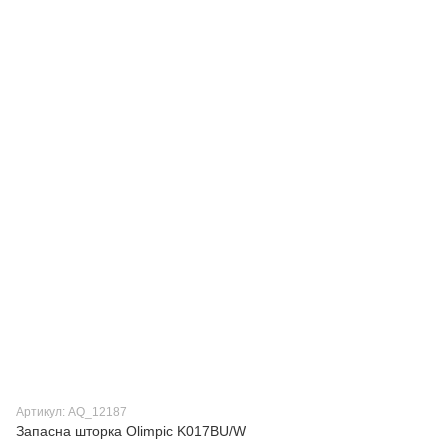
Артикул: AQ_12187
Запасна шторка Olimpic K017BU/W