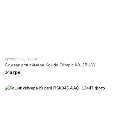
Артикул: AQ_12184
Скімвак для скімера Kokido Olimpic K012BU/W
146 грн