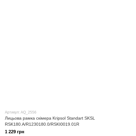
Артикул: AQ_2556
Лицьова рамка скімера Kripsol Standart SKSL
RSK180.A/R1230180.0/RSKI0019.01R
1 229 грн