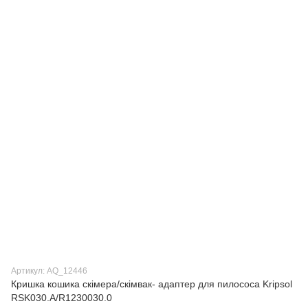
Артикул: AQ_12446
Кришка кошика скімера/скімвак- адаптер для пилососа Kripsol
RSK030.A/R1230030.0