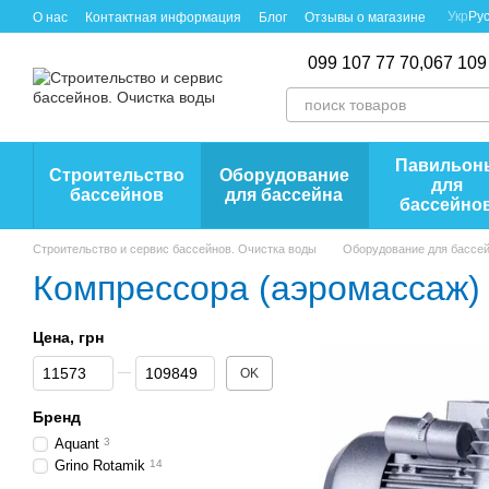
Перейти к основному контенту
Укр
Ру
О нас
Контактная информация
Блог
Отзывы о магазине
099 107 77 70,
067 109
Павильон
Строительство
Оборудование
для
бассейнов
для бассейна
бассейно
Строительство и сервис бассейнов. Очистка воды
Оборудование для бассе
Компрессора (аэромассаж)
Цена, грн
От Цена, грн
До Цена, грн
OK
Бренд
Aquant
3
Grino Rotamik
14