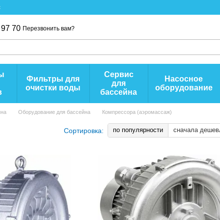
с
 97 70
Перезвонить вам?
ы
Сервис
Фильтры для
Насосное
для
очистки воды
оборудование
в
бассейна
йна
Оборудование для бассейна
Компрессора (аэромассаж)
по популярности
сначала дешев
Сортировка: