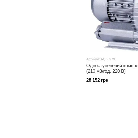
Артикул: AQ_6979
Одноступеневий компре
(210 м3/год, 220 B)
28 152 грн