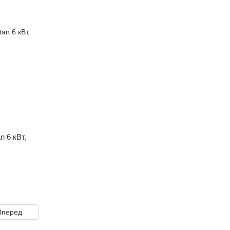
n 6 кВт,
Вперед