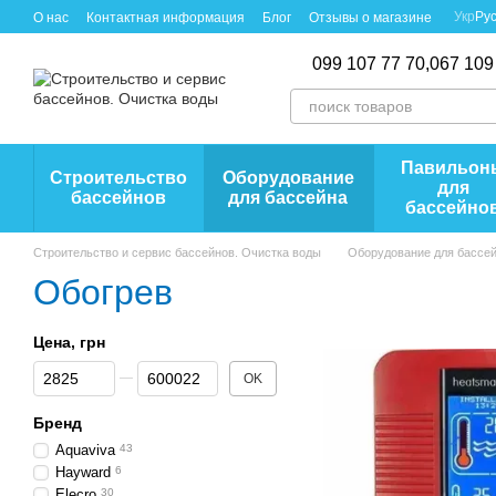
Перейти к основному контенту
Укр
Ру
О нас
Контактная информация
Блог
Отзывы о магазине
099 107 77 70,
067 109
Павильон
Строительство
Оборудование
для
бассейнов
для бассейна
бассейно
Строительство и сервис бассейнов. Очистка воды
Оборудование для бассе
Обогрев
Цена, грн
От Цена, грн
До Цена, грн
OK
Бренд
Aquaviva
43
Hayward
6
Elecro
30