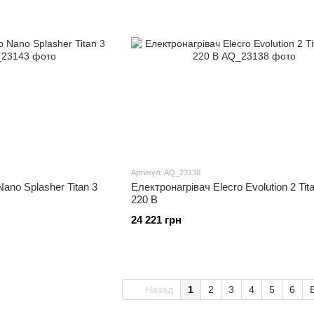
Артикул: AQ_23138
ano Splasher Titan 3
Електронагрівач Elecro Evolution 2 Tita
220 В
24 221 грн
Назад
1
2
3
4
5
6