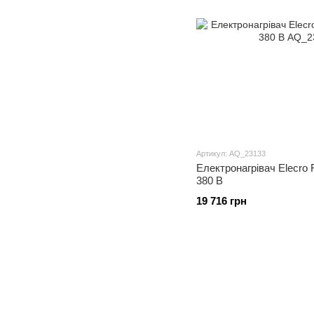
Артикул: AQ_23133
Електронагрівач Elecro F
380 В
19 716 грн