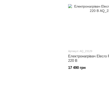
Артикул: AQ_23129
Електронагрівач Elecro F
220 В
17 490 грн