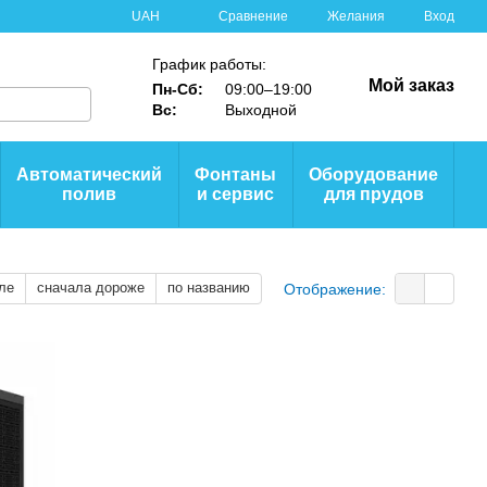
Сравнение
UAH
Желания
Вход
График работы:
Мой заказ
Пн-Сб:
09:00–19:00
Вс:
Выходной
Автоматический
Фонтаны
Оборудование
полив
и сервис
для прудов
ле
сначала дороже
по названию
Отображение: