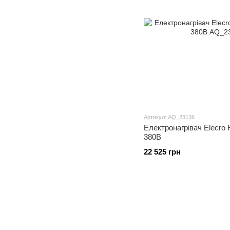
Артикул: AQ_23136
Електронагрівач Elecro F
380В
22 525 грн