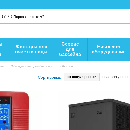
с
 97 70
Перезвонить вам?
ы
Сервис
Фильтры для
Насосное
для
очистки воды
оборудование
в
бассейна
йна
Оборудование для бассейна
Обогрев
по популярности
сначала дешев
Сортировка: