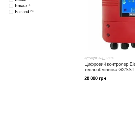
Emaux
4
Fairland
24
Артикул: AQ_17160
Цифровий контролер Ele
теплообмінника G2/SST 
температури, керування 
28 090 грн