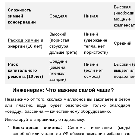
Высокая
Сложность
(необход
зимней
Средняя
Низкая
мощные
консервации
компенсат
Высокий
Низкий
Расход химии
и
(пористая
(удержание
Средний
энергии (10 лет)
структура,
тепла, нет
дольше греть)
пористости)
Средний
Риск
Низкий
Высокий (
(замена
капитального
(если нет
выцвел ил
пленки/
ремонта (10 лет)
осмоса)
поцарапан
затирки)
Инженерия: Что важнее самой чаши?
Независимо от того, сколько миллионов вы закопаете в бетон
или пластик, вода будет безопасной только благодаря
«сердцу» бассейна — качественному оборудованию.
Инвестируйте в правильную гидравлику:
Бесхлорная очистка:
Системы ионизации (медь/
серебро) или установки УФ-обеззараживания избавят вас