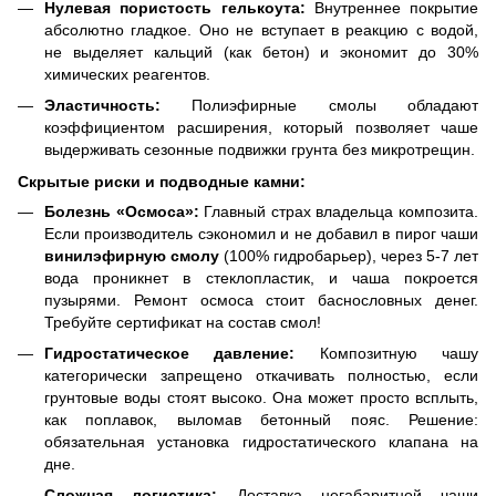
Нулевая пористость гелькоута:
Внутреннее покрытие
абсолютно гладкое. Оно не вступает в реакцию с водой,
не выделяет кальций (как бетон) и экономит до 30%
химических реагентов.
Эластичность:
Полиэфирные смолы обладают
коэффициентом расширения, который позволяет чаше
выдерживать сезонные подвижки грунта без микротрещин.
Скрытые риски и подводные камни:
Болезнь «Осмоса»:
Главный страх владельца композита.
Если производитель сэкономил и не добавил в пирог чаши
винилэфирную смолу
(100% гидробарьер), через 5-7 лет
вода проникнет в стеклопластик, и чаша покроется
пузырями. Ремонт осмоса стоит баснословных денег.
Требуйте сертификат на состав смол!
Гидростатическое давление:
Композитную чашу
категорически запрещено откачивать полностью, если
грунтовые воды стоят высоко. Она может просто всплыть,
как поплавок, выломав бетонный пояс. Решение:
обязательная установка гидростатического клапана на
дне.
Сложная логистика:
Доставка негабаритной чаши