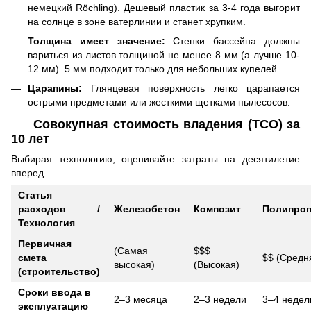
немецкий Röchling). Дешевый пластик за 3-4 года выгорит
на солнце в зоне ватерлинии и станет хрупким.
Толщина имеет значение:
Стенки бассейна должны
вариться из листов толщиной не менее 8 мм (а лучше 10-
12 мм). 5 мм подходит только для небольших купелей.
Царапины:
Глянцевая поверхность легко царапается
острыми предметами или жесткими щетками пылесосов.
Совокупная стоимость владения (TCO) за
10 лет
Выбирая технологию, оценивайте затраты на десятилетие
вперед.
Статья
расходов /
Железобетон
Композит
Полипроп
Технология
Первичная
(Самая
$$$
смета
$$ (Средн
высокая)
(Высокая)
(строительство)
Сроки ввода в
2–3 месяца
2–3 недели
3–4 недел
эксплуатацию