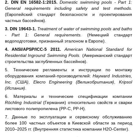
2. DIN EN 16582-1:2015.
Domestic swimming pools - Part 1:
General requirements including safety and test methods.
(Европейский стандарт безопасности и проектирования
частных бассейнов).
3. DIN 19643-1.
Treatment of water of swimming pools and baths
- Part 1: General requirements.
(Немецкий стандарт
водоподготовки, признанный эталоном в Европе).
4. ANSI/APSP/ICC-5 2011.
American National Standard for
Residential Inground Swimming Pools.
(Американский стандарт
строительства заглубленных бассейнов).
5. Технические регламенты и инструкции по монтажу
оборудования компаний-производителей:
Hayward Industries,
Inc. (США)
,
Elecro Engineering (Великобритания)
,
Kripsol
(Испания)
.
6. Материалы и технические спецификации компании
Röchling Industrial
(Германия) относительно свойств и сварки
листового полипропилена (PP-C, PP-H).
7. Данные по эксплуатации и сервисному обслуживанию
более 100 частных объектов в Киевской области за период
2010–2025 гг. (Внутренняя статистика компании H2O-Center).