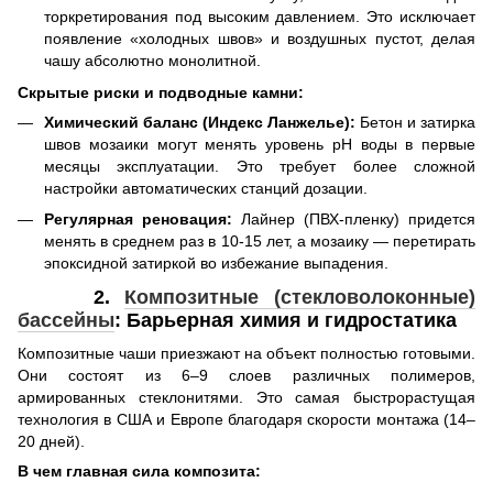
торкретирования под высоким давлением. Это исключает
появление «холодных швов» и воздушных пустот, делая
чашу абсолютно монолитной.
Скрытые риски и подводные камни:
Химический баланс (Индекс Ланжелье):
Бетон и затирка
швов мозаики могут менять уровень pH воды в первые
месяцы эксплуатации. Это требует более сложной
настройки автоматических станций дозации.
Регулярная реновация:
Лайнер (ПВХ-пленку) придется
менять в среднем раз в 10-15 лет, а мозаику — перетирать
эпоксидной затиркой во избежание выпадения.
2.
Композитные (стекловолоконные)
бассейны
: Барьерная химия и гидростатика
Композитные чаши приезжают на объект полностью готовыми.
Они состоят из 6–9 слоев различных полимеров,
армированных стеклонитями. Это самая быстрорастущая
технология в США и Европе благодаря скорости монтажа (14–
20 дней).
В чем главная сила композита: