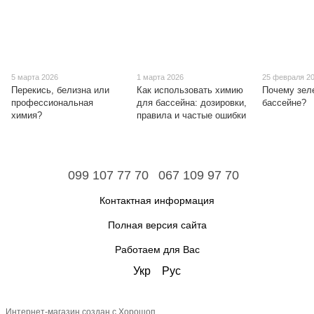
5 марта 2026
1 марта 2026
25 февраля 2
Перекись, белизна или
Как использовать химию
Почему зел
профессиональная
для бассейна: дозировки,
бассейне?
химия?
правила и частые ошибки
099 107 77 70
067 109 97 70
Контактная информация
Полная версия сайта
Работаем для Вас
Укр
Рус
Интернет-магазин создан с Хорошоп