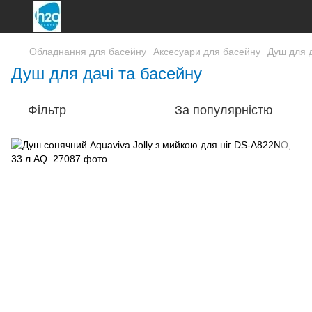
Обладнання для басейну
Аксесуари для басейну
Душ для д
Душ для дачі та басейну
Фільтр
За популярністю