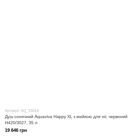
Артикул: AQ_33018
Душ сонячний Aquaviva Happy XL з мийкою для ніг, червоний
H420/3027, 35 л
19 646 грн