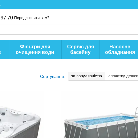
с
 97 70
Передзвонити вам?
Фільтри для
Сервіс для
Насосне
в
очищення води
басейну
обладнання
за популярністю
спочатку деше
Сортування: