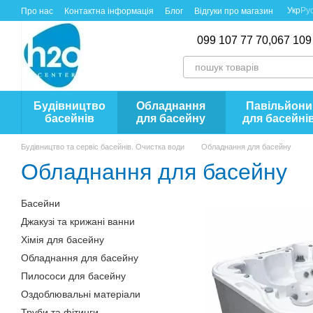
Перейти до основного контенту
Укр
Ру
Про нас
Контактна інформація
Блог
Відгуки про магазин
099 107 77 70,
067 109
Будівництво
Обладнання
Павільйони
басейнів
для басейну
для басейні
Будівництво та сервіс басейнів. Очистка води
Обладнання для басейну
Обладнання для басейну
Басейни
Джакузі та крижані ванни
Хімія для басейну
Обладнання для басейну
Пилососи для басейну
Оздоблювальні матеріали
Труби та фітинги