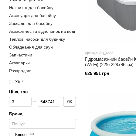
Накриття для басейну
Аксесуари для басейну
Закладні для басейну
Аквафітнес та відпочинок на воді
Теплові насоси для будинку
Обладнання для саун
Артикул: AQ_6858
Запчастини
Гідромасажний басейн 
Аквапарки
(Wi-Fi) (229х229х96 см)
Розпродаж
625 951 грн
Хіт
2
Ціна, грн
Від Ціна, грн
До Ціна, грн
ОК
Бренд
Kripsol
283