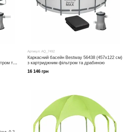
Артикул: AQ_7492
Каркасний басейн Bestway 56438 (457х122 см)
тром та
з картриджним фільтром та драбиною
16 146 грн