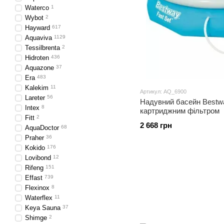
Waterco
1
Wybot
2
Hayward
617
Aquaviva
1129
Tessilbrenta
2
Hidroten
436
Aquazone
37
Era
483
Kalekim
11
Артикул: AQ_6900
Lareter
56
Надувний басейн Bestwa
Intex
8
картриджним фільтром
Fitt
2
2 668 грн
AquaDoctor
68
Praher
36
Kokido
176
Lovibond
12
Rifeng
151
Effast
739
Flexinox
8
Waterflex
11
Keya Sauna
37
Shimge
2