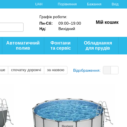
Порівняння
UAH
Бажання
Вхід
Графік роботи:
Мій кошик
Пн-Сб:
09:00–19:00
Нд:
Вихідний
Автоматичний
Фонтани
Обладнання
полив
та сервіс
для прудів
вше
спочатку дорожчі
за назвою
Відображення: