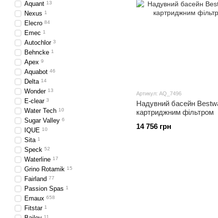
Aquant
13
Nexus
1
Elecro
84
Emec
1
Autochlor
3
Behncke
1
Apex
9
Aquabot
46
Delta
14
Wonder
13
Артикул: AQ_7496
E-clear
3
Надувний басейн Bestwa
Water Tech
10
картриджним фільтром
Sugar Valley
6
14 756 грн
IQUE
10
Sita
1
Speck
52
Waterline
17
Grino Rotamik
15
Fairland
77
Passion Spas
1
Emaux
658
Fitstar
1
Bailey
11