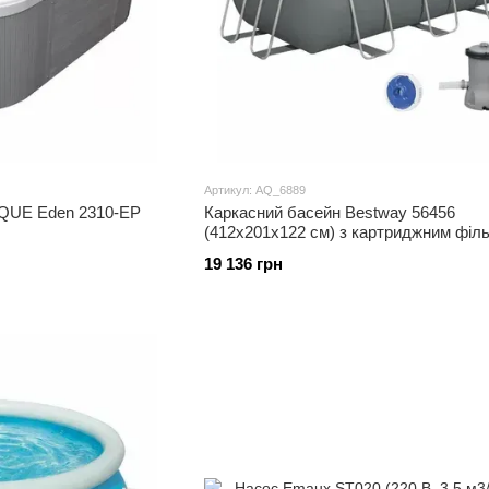
Артикул: AQ_6889
IQUE Eden 2310-EP
Каркасний басейн Bestway 56456
(412х201х122 см) з картриджним філь
драбиною
19 136 грн