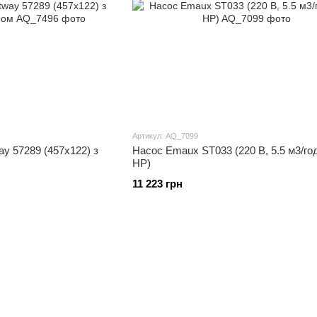
Артикул: AQ_7099
y 57289 (457х122) з
Насос Emaux ST033 (220 В, 5.5 м3/год
НР)
11 223 грн