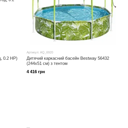
Артикул: AQ_6920
, 0.2 НР)
Дитячий каркасний басейн Bestway 56432
(244х51 см) з тентом
4 416 грн