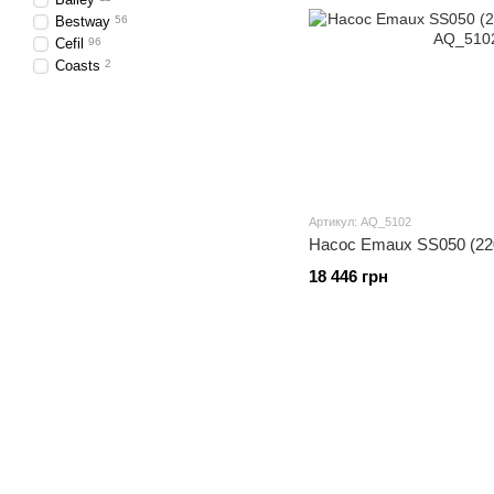
Bestway
56
Cefil
96
Coasts
2
Артикул: AQ_5102
Насос Emaux SS050 (220 
18 446 грн