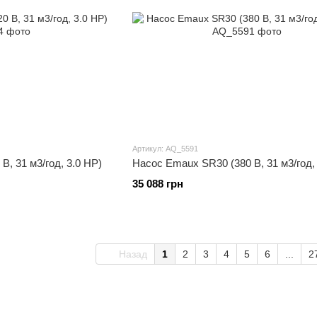
Артикул: AQ_5591
, 31 м3/год, 3.0 HP)
Насос Emaux SR30 (380 В, 31 м3/год, 
35 088 грн
Назад
1
2
3
4
5
6
...
2