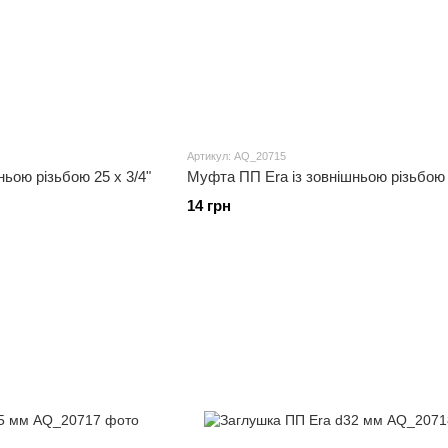
Артикул: AQ_20715
ьою різьбою 25 x 3/4"
Муфта ПП Era із зовнішньою різьбою 
14 грн