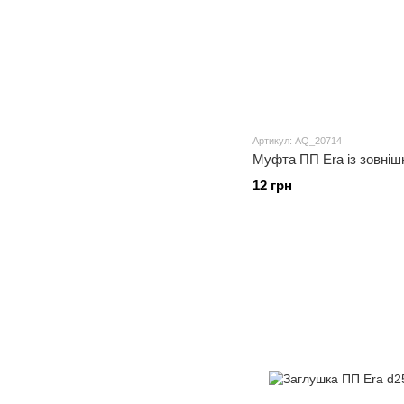
Артикул: AQ_20714
Муфта ПП Era із зовнішн
12 грн