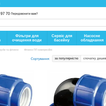
с
 97 70
Передзвонити вам?
Фільтри для
Сервіс для
Насосне
в
очищення води
басейну
обладнання
руби та фітинги
Фітинги ПП компресійні
за популярністю
спочатку деше
Сортування: