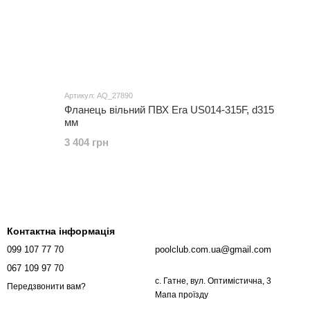
Артикул: AQ_27890
Фланець вільний ПВХ Era US014-315F, d315
мм
3 404 грн
Контактна інформація
099 107 77 70
poolclub.com.ua@gmail.com
067 109 97 70
с. Гатне, вул. Оптимістична, 3
Передзвонити вам?
Мапа проїзду