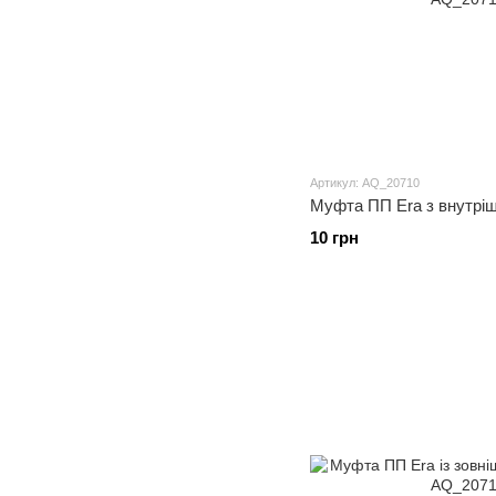
Артикул: AQ_20710
Муфта ПП Era з внутріш
10 грн