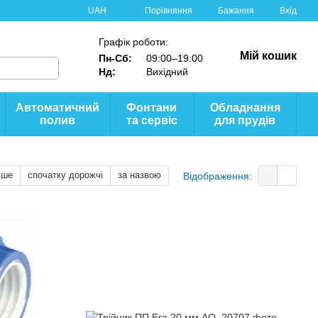
Порівняння
UAH
Бажання
Вхід
Графік роботи:
Мій кошик
Пн-Сб:
09:00–19:00
Нд:
Вихідний
Автоматичний
Фонтани
Обладнання
полив
та сервіс
для прудів
вше
спочатку дорожчі
за назвою
Відображення: