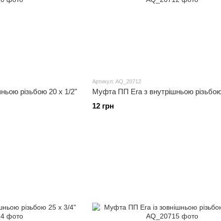
Артикул: AQ_20712
ньою різьбою 20 x 1/2"
Муфта ПП Era з внутрішньою різьбою 
12 грн