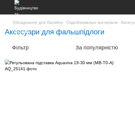
Обладнання для басейну
Оздоблювальні матеріали
Аксесу
Аксесуари для фальшпідлоги
Фільтр
За популярністю