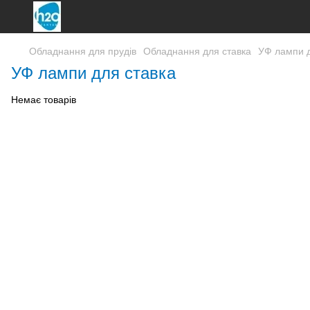
Обладнання для прудів
Обладнання для ставка
УФ лампи д
УФ лампи для ставка
Немає товарів