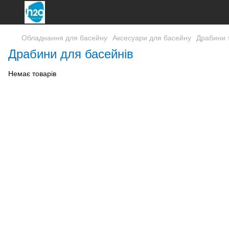
Обладнання для басейну
Аксесуари для басейну
Драбини т
Драбини для басейнів
Немає товарів