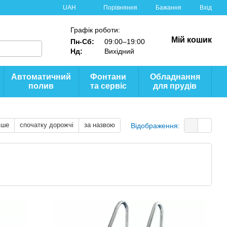
Порівняння
UAH
Бажання
Вхід
Графік роботи:
Мій кошик
Пн-Сб:
09:00–19:00
Нд:
Вихідний
Автоматичний
Фонтани
Обладнання
полив
та сервіс
для прудів
вше
спочатку дорожчі
за назвою
Відображення: