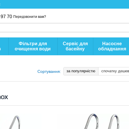
с
 97 70
Передзвонити вам?
Фільтри для
Сервіс для
Насосне
в
очищення води
басейну
обладнання
за популярністю
спочатку деше
Сортування: