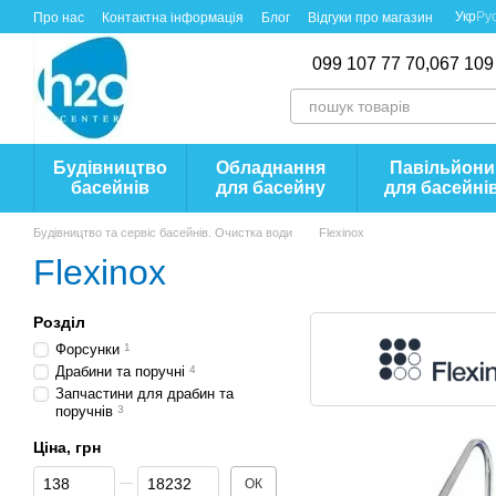
Перейти до основного контенту
Укр
Ру
Про нас
Контактна інформація
Блог
Відгуки про магазин
099 107 77 70,
067 109
Будівництво
Обладнання
Павільйони
басейнів
для басейну
для басейні
Будівництво та сервіс басейнів. Очистка води
Flexinox
Flexinox
Розділ
Форсунки
1
Драбини та поручні
4
Запчастини для драбин та
поручнів
3
Ціна, грн
Від Ціна, грн
До Ціна, грн
ОК